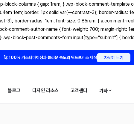
-block-columns { gap: 1rem; } .wp-block-comment-template ol {
.4em 1em; border: 1px solid var(--contrast-3); border-radius: 
trast-3); border-radius: 1em; font-size: 0.85rem; } a.comment-re
block-comment-author-name { font-weight: 700; margin-right: 1
ne; } .wp-block-post-comments-form input[type="submit"] { borde
🚀 100% 커스터마이징과 놀라운 속도의 워드프레스 제작
자세히 보기
블로그
디자인 리소스
고객센터
기타