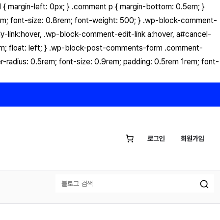
 margin-left: 0px; } .comment p { margin-bottom: 0.5em; }
1em; font-size: 0.8rem; font-weight: 500; } .wp-block-comment-
ply-link:hover, .wp-block-comment-edit-link a:hover, a#cancel-
em; float: left; } .wp-block-post-comments-form .comment-
r-radius: 0.5rem; font-size: 0.9rem; padding: 0.5rem 1rem; font-
로그인
회원가입
검
색