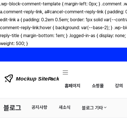
컨
.wp-block-comment-template { margin-left: 0px; } .comment .wp
텐
a.comment-reply-link, a#cancel-comment-reply-link { padding: 0
츠
edit-link a { padding: 0.2em 0.5em; border: 1px solid var(--con
로
comment-reply-link:hover { background: var(--base-2); } .wp-
건
reply-title { margin-bottom: 1em; } .logged-in-as { display: no
너
weight: 500; }
뛰
기
홈페이지
쇼핑몰
강의
블로그
공지사항
새소식
블로그 기타